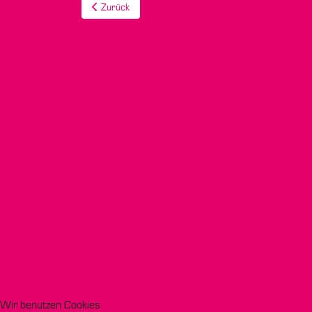
Vorheriger Beitrag: BezirksRundschau: "sprechende
Zurück
Wir benutzen Cookies