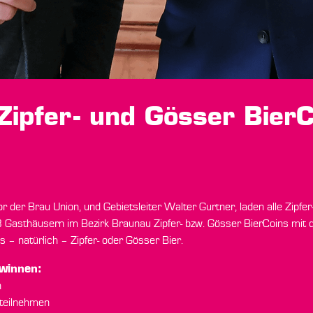
ipfer- und Gösser BierC
or der Brau Union, und Gebietsleiter Walter Gurtner, laden alle Zipfer
18 Gasthäusern im Bezirk Braunau Zipfer- bzw. Gösser BierCoins m
s – natürlich – Zipfer- oder Gösser Bier.
winnen:
n
 teilnehmen