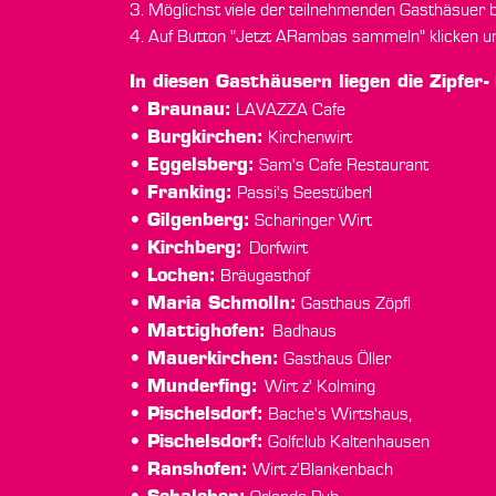
3. Möglichst viele der teilnehmenden Gasthäsuer
4. Auf Button "Jetzt ARambas sammeln" klicken u
In diesen Gasthäusern liegen die Zipfer-
• Braunau:
LAVAZZA Cafe
• Burgkirchen:
Kirchenwirt
• Eggelsberg:
Sam's Cafe Restaurant
• Franking:
Passi's Seestüberl
• Gilgenberg:
Scharinger Wirt
• Kirchberg:
Dorfwirt
• Lochen:
Bräugasthof
• Maria Schmolln:
Gasthaus Zöpfl
• Mattighofen:
Badhaus
• Mauerkirchen:
Gasthaus Öller
• Munderfing:
Wirt z' Kolming
• Pischelsdorf:
Bache's Wirtshaus,
• Pischelsdorf:
Golfclub Kaltenhausen
• Ranshofen:
Wirt z'Blankenbach
• Schalchen: