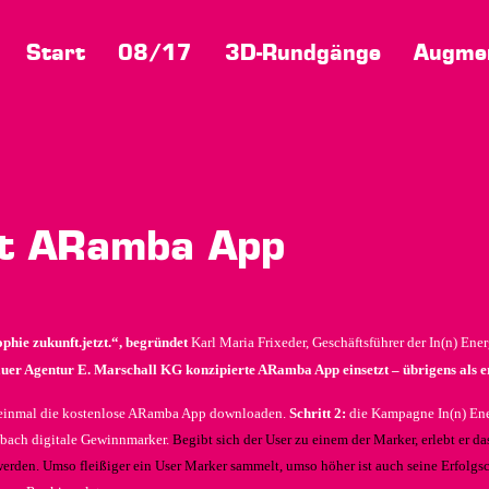
Start
08/17
3D-Rundgänge
Augmen
tzt ARamba App
phie zukunft.jetzt.“, begründet
Karl Maria Frixeder, Geschäftsführer der In(n) En
er Agentur E. Marschall KG konzipierte ARamba App einsetzt – übrigens als 
einmal die kostenlose ARamba App downloaden.
Schritt 2:
die Kampagne In(n) Ener
mbach digitale Gewinnmarker.
Begibt sich der User zu einem der Marker, erlebt er 
rden. Umso fleißiger ein User Marker sammelt, umso höher ist auch seine Erfolgs