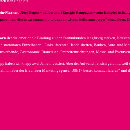
genen Rankingplatz.
ein-Marker.
Diese liegen – bei der In(n) Energie Kampagne – zum Beispiel in Erin
egeben, um diesen zu sammeln und dann im „Haus Hellmannsberger“ einzulösen. Der 
rteile:
die emotionale Bindung zu den Stammkunden langfristig stärken, Neuku
n stationären Einzelhandel, Einkaufscenter, Handelsketten, Banken, Auto- und Mö
usverbände, Gastronomie, Brauereien, Freizeiteinrichtungen, Messe- und Eventve
haben wir knapp zwei Jahre investiert. Aber der Aufwand hat sich gelohnt, weil
chall, Inhaber der Braunauer Marketingagentur „08/17 besser kommunizieren“ und d