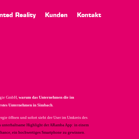
ted Reality
Kunden
Kontakt
ergie GmbH,
warum das Unternehmen die im
.
erstes Unternehmen in Simbach
gie öffnen und sofort sieht der User im Umkreis des
das unterhaltsame Highlight der ARamba App: in einem
chance, ein hochwertiges Smartphone zu gewinnen.