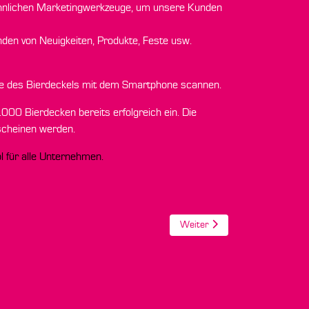
wöhnlichen Marketingwerkzeuge, um unsere Kunden
nden von Neuigkeiten, Produkte, Feste usw.
ite des Bierdeckels mit dem Smartphone scannen.
000 Bierdecken bereits erfolgreich ein. Die
rscheinen werden.
l für alle Unternehmen.
Nächster Beitrag: ARamba Kam
Weiter