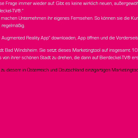
se Frage immer wieder auf: Gibt es keine wirklich neuen, außerge
deckel-TV®."
ool machen Unternehmen ihr eigenes Fernsehen. So können sie die Ku
, regelmäßig.
ve Augmented Reality App" downloaden, App öffnen und die Vorderse
tadt Bad Windsheim. Sie setzt dieses Marketingtool auf insgesamt 10.
os von ihrer schönen Stadt zu drehen, die dann auf Bierdeckel-TV® e
n zu diesem in Österreich und Deutschland einzigartigen Marketingtoo
 Einladung" 25 Jahre Techno-Z-Braunau