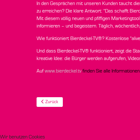
In den Gesprächen mit unseren Kunden taucht die
zu erreichen? Die klare Antwort: "Das schafft Bier
Mit diesem völlig neuen und pfiffigen Marketingt
informieren – und begeistern. Täglich, wöchentlich
Wie funktioniert Bierdeckel-TV®? Kostenlose "ali
Und dass Bierdeckel-TV® funktioniert, zeigt die S
kreative Idee: die Bürger werden aufgerufen, Vide
Auf
www.bierdeckel.tv
finden Sie alle Informatione
Vorheriger Beitrag: Augmented Reality: "Sprechende
Zurück
Wir benutzen Cookies