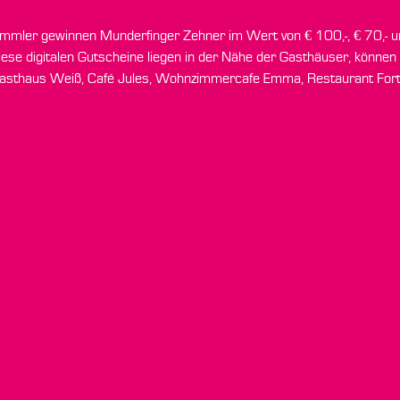
n Sammler gewinnen Munderfinger Zehner im Wert von € 100,-, € 70,- u
ese digitalen Gutscheine liegen in der Nähe der Gasthäuser, könne
: Gasthaus Weiß, Café Jules, Wohnzimmercafe Emma, Restaurant For
scheinungsbild