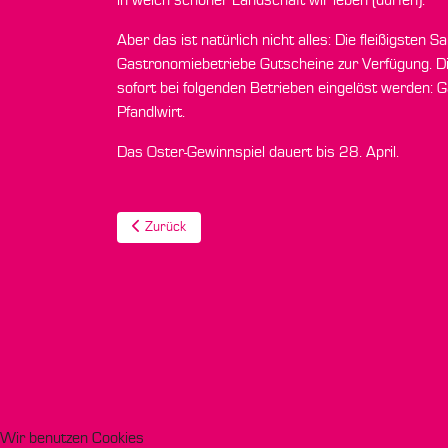
in welch schöner Landschaft wir leben (dürfen).
Aber das ist natürlich nicht alles: Die fleißigste
Gastronomiebetriebe Gutscheine zur Verfügung. Di
sofort bei folgenden Betrieben eingelöst werden
Pfandlwirt.
Das Oster-Gewinnspiel dauert bis 28. April.
Vorheriger Beitrag: Gashof-Pension Göttler: neues Er
Zurück
Wir benutzen Cookies