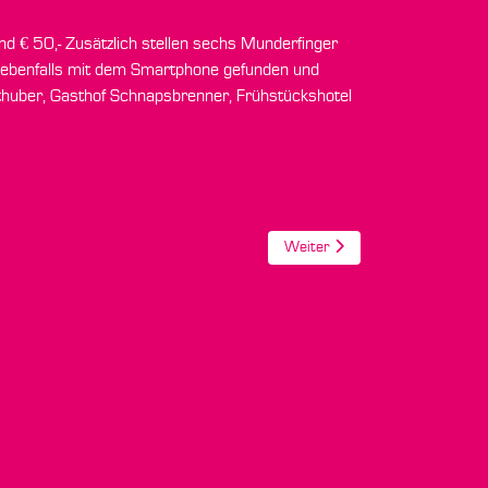
nd € 50,- Zusätzlich stellen sechs Munderfing
er
n ebenfalls mit dem Smartphone gefunden und
thuber, Gasthof Schnapsbrenner, Frühstückshotel
Nächster Beitrag: Bierdeckel-T
Weiter